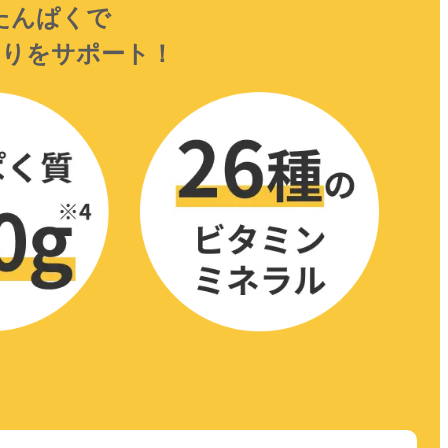
たんぱくで
くりを
サポート！