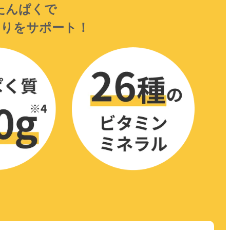
たんぱくで
くりを
サポート！