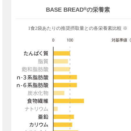
BASE BREAD
︎の栄養素
1食2袋あたりの推奨摂取量との
各栄養素比較 ※