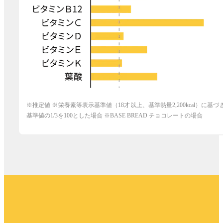
※推定値 ※栄養素等表示基準値（18才以上、基準熱量2,200kcal）に基づ
基準値の1/3を100とした場合 ※BASE BREAD ︎チョコレートの場合