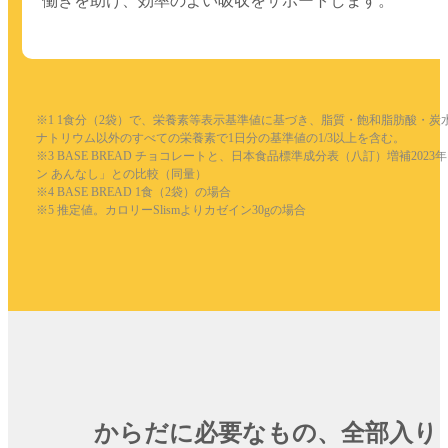
働きを助け、効率のよい吸収をサポートします。
※1 1食分（2袋）で、栄養素等表示基準値に基づき、脂質・飽和脂肪酸・炭
ナトリウム以外のすべての栄養素で1日分の基準値の1/3以上を含む。
※3 BASE BREAD チョコレートと、日本食品標準成分表（八訂）増補2023
ン あんなし」との比較（同量）
※4 BASE BREAD 1食（2袋）の場合
※5 推定値。カロリーSlismよりカゼイン30gの場合
からだに必要なもの、
全部入り