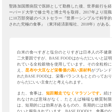
聖路加国際病院で医師として勤務した後、世界銀行を経
ーバード大学で修士号と博士号を取得。2017年より現
に10万部突破のベストセラー『世界一シンプルで科学
された究極の食事』（東洋経済新報社、2018年）がある
白米の食べすぎと塩分のとりすぎは日本人の不健康
二大要因ですが、BASE FOODはからだにいいと証
れている全粒穀物を使用しています。その全粒粉に
え、
昆布や大豆など栄養価の高い原材料
がブレンド
れたBASE FOODは、栄養バランスもととのってお
からだにいい主食だと考えられます。
また、食事は、
短距離走でなくマラソンです。
続け
れなければ意味がなく、たとえば極端な糖質制限
は、短期的には効果があるものの、長期的には効果
ないと報告されています。BASE FOODは、食事の