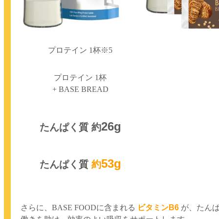
プロテイン 1杯※5
プロテイン 1杯
+ BASE BREAD
26g
たんぱく質 約
53g
たんぱく質
約
さらに、BASE FOODに含まれる
ビタミンB6
が、たん