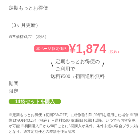
定期もっとお得便
（3ヶ月更新）
通常価格
¥3,774
（税込）
¥1,874
本ページ 限定価格
（税込）
定期もっとお得便の
ご利用で
送料
¥500
→
初回送料無料
期間
限定
14
袋セットを購入
※定期もっとお得便（初回23%OFF）に特別割引¥1,026円を適用した場合 ※2
降13%OFF¥3,274（税込）＋送料¥500 ※1回目お届け以降、いつでも内容変更
が可能 ※初回購入日から90日ごとに3回購入が条件。条件未達の場合プラン対
となり、通常定期便との差額を後日請求