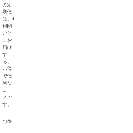
の定
期便
は、4
週間
ごと
にお
届け
す
る、
お得
で便
利な
コー
スで
す。
お得