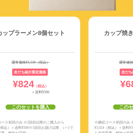
カップラーメン8個セット
カップ焼き
通常価格
¥3,536
（税込）
通常価
友だち紹介限定価格
友だち
¥824
¥6
（税込）
＋送料¥500
このセットを購入
この
コース初回のみ ※2回目以降のご購入から
※継続コース初回のみ 
（税込）＋送料¥
500
※1回目お届け以降、いつで
¥3,024
（税込）＋送料¥
5