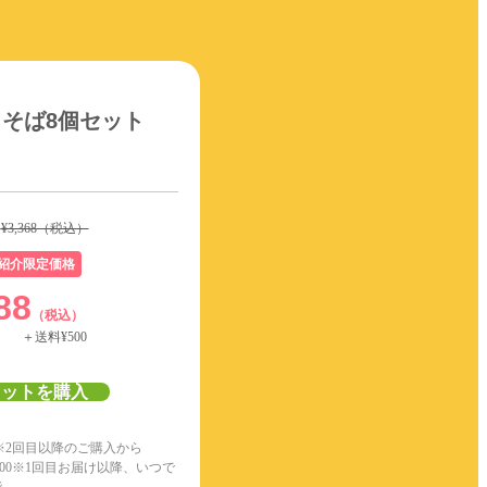
そば8個セット
格
¥3,368
（税込）
紹介限定価格
88
（税込）
＋送料¥500
セットを購入
※2回目以降のご購入から
00
※1回目お届け以降、いつで