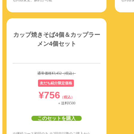
も内容変更、解約が可能
も内容
カップ焼きそば4個＆カップラー
メン4個セット
通常価格
¥3,452
（税込）
友だち紹介限定価格
¥756
（税込）
＋送料¥500
このセットを購入
※継続コース初回のみ ※2回目以降のご購入から