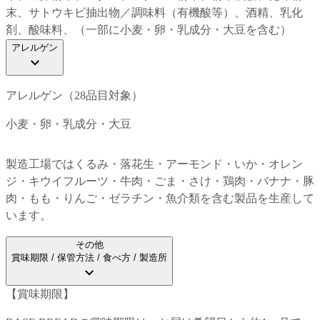
末、サトウキビ抽出物／調味料（有機酸等）、酒精、乳化
剤、酸味料、（一部に小麦・卵・乳成分・大豆を含む）
アレルゲン
アレルゲン（28品目対象）
小麦・卵・乳成分・大豆
製造工場では
くるみ・落花生・アーモンド・いか・オレン
ジ・キウイフルーツ・牛肉・ごま・さけ・鶏肉・バナナ・豚
肉・もも・りんご・ゼラチン・魚介類
を含む製品を生産して
います。
その他
賞味期限 / 保管方法 / 食べ方 / 製造所
【
賞味期限
】