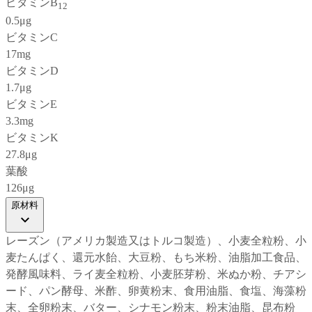
ビタミンB
12
0.5μg
ビタミンC
17mg
ビタミンD
1.7μg
ビタミンE
3.3mg
ビタミンK
27.8μg
葉酸
126μg
原材料
レーズン（アメリカ製造又はトルコ製造）、小麦全粒粉、小
麦たんぱく、還元水飴、大豆粉、もち米粉、油脂加工食品、
発酵風味料、ライ麦全粒粉、小麦胚芽粉、米ぬか粉、チアシ
ード、パン酵母、米酢、卵黄粉末、食用油脂、食塩、海藻粉
末、全卵粉末、バター、シナモン粉末、粉末油脂、昆布粉