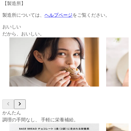
【
製造所
】
製造所については、
ヘルプページ
をご覧ください。
おいしい
だから、おいしい。
独自の配合による、からだにいいのに美味
科学的アプ
しいパン。
現。
独自のテクノロジーによる配合と製法によ
栄養面の設
り、原材料が持つ独特な癖を感じさせない
る官能評価
味わいと、しっとりもっちりとした食感
多角的に測
で、毎日でも美味しく身近な食事としてお
す。多い時
楽しみいただけます。
ながら、美
かんたん
調理の手間なし、 手軽に栄養補給。
33種の栄養素がバランスよく摂れる、完全
栄養バラン