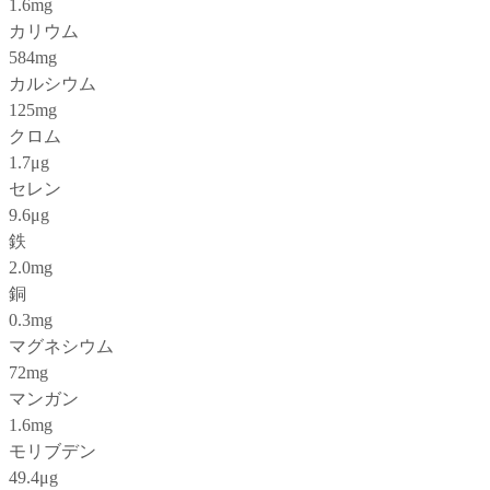
1.6mg
カリウム
584mg
カルシウム
125mg
クロム
1.7μg
セレン
9.6μg
鉄
2.0mg
銅
0.3mg
マグネシウム
72mg
マンガン
1.6mg
モリブデン
49.4μg