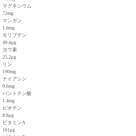
マグネシウム
72mg
マンガン
1.6mg
モリブデン
49.4μg
ヨウ素
25.2μg
リン
190mg
ナイアシン
9.6mg
パントテン酸
1.4mg
ビオチン
8.8μg
ビタミンA
161μg