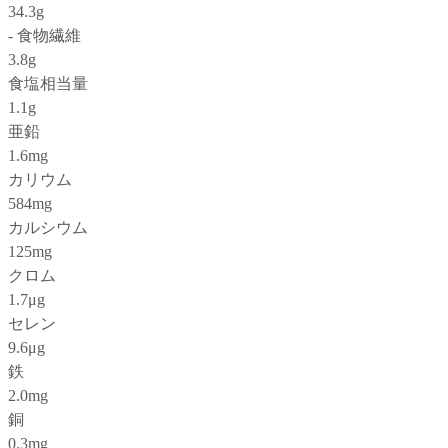
34.3g
- 食物繊維
3.8g
食塩相当量
1.1g
亜鉛
1.6mg
カリウム
584mg
カルシウム
125mg
クロム
1.7μg
セレン
9.6μg
鉄
2.0mg
銅
0.3mg