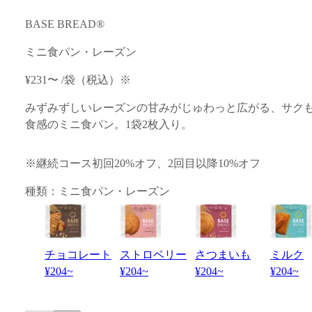
BASE BREAD®
ミニ食パン・レーズン
¥231
〜
/
袋
（税込）
※
みずみずしいレーズンの甘みがじゅわっと広がる、サク
食感のミニ食パン。1袋2枚入り。
※継続コース初回20%オフ、2回目以降10%オフ
種類：
ミニ食パン・レーズン
チョコレート
ストロベリー
さつまいも
ミルク
¥204
~
¥204
~
¥204
~
¥204
~