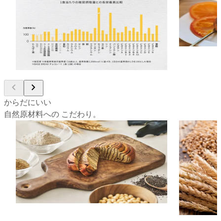
栄養パン。
健康のため
たんぱく質、食物繊維、ビタミン・ミネラ
かと食費もか
ルなど、からだに必要な33種類の栄養素を
ら、自分で
バランスよく摂ることができます。毎日の
簡単に、理
食事選びに悩むことなく、いつでも手軽に
理想の栄養バランスが整います。
からだにいい
自然原材料への こだわり。
からだ想いだから、主に自然由来の原材料
だから、全
を使用。
「全粒粉」
全粒粉や大豆、チアシードなど、主に自然
のこと。通
由来の栄養価の高い原材料を10種類以上使
かれてしま
用。健康的な食事は「栄養素」だけではな
る全粒粉は
く「食材」も大切であるというBASE
ルなどの栄
FOODの想いと拘りが込められています。
かな風味と
素材です。