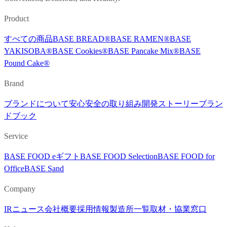
Product
すべての商品
BASE BREAD®︎
BASE RAMEN®︎
BASE
YAKISOBA®︎
BASE Cookies®︎
BASE Pancake Mix®︎
BASE
Pound Cake®︎
Brand
ブランドについて
安心安全の取り組み
開発ストーリー
ブラン
ドブック
Service
BASE FOOD eギフト
BASE FOOD Selection
BASE FOOD for
Office
BASE Sand
Company
IR
ニュース
会社概要
採用情報
製造所一覧
取材・協業窓口