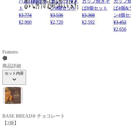
パン14袋セッ
カップラーメ
カップ焼きそ
カップ
ト
ン8個セット
ば8個セット
ば4個&
¥3,774
¥3,536
¥3,368
ン4個セ
¥2,900
¥2,720
¥2,592
¥3,452
¥2,656
Features
商品詳細
セット内容
BASE BREAD®
チョコレート
【
2
袋
】