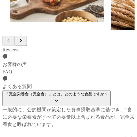
用。健康的な食事は「栄養素」だけではな
る全粒粉は
く「食材」も大切であるというBASE
ルなどの栄
FOODの想いと拘りが込められています。
かな風味と
素材です。
Reviews
お客様の声
FAQ
よくある質問
「完全栄養食（完全食）」とは、どのような食品ですか？
一般的に、公的機関が策定した食事摂取基準に基づき、1食
に必要な栄養素がすべて必要量以上含まれる食品が、完全栄
養食と呼ばれています。