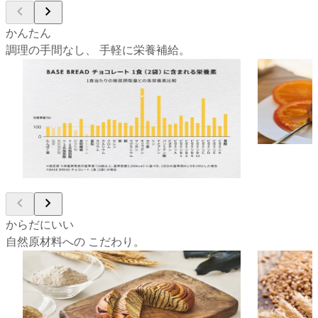
かんたん
調理の手間なし、 手軽に栄養補給。
33種の栄養素がバランスよく摂れる、完全
栄養バラン
栄養パン。
健康のため
たんぱく質、食物繊維、ビタミン・ミネラ
かと食費もか
ルなど、からだに必要な33種類の栄養素を
ら、自分で
バランスよく摂ることができます。毎日の
簡単に、理
食事選びに悩むことなく、いつでも手軽に
理想の栄養バランスが整います。
からだにいい
自然原材料への こだわり。
からだ想いだから、主に自然由来の原材料
だから、全
を使用。
「全粒粉」
全粒粉や大豆、チアシードなど、主に自然
のこと。通
由来の栄養価の高い原材料を10種類以上使
かれてしま