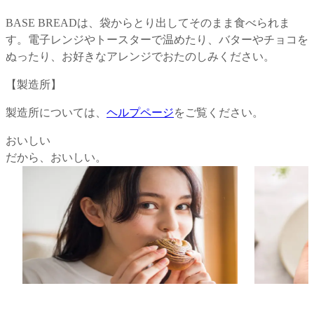
BASE BREADは、袋からとり出してそのまま食べられま
す。電子レンジやトースターで温めたり、バターやチョコを
ぬったり、お好きなアレンジでおたのしみください。
【
製造所
】
製造所については、
ヘルプページ
をご覧ください。
おいしい
だから、おいしい。
独自の配合による、からだにいいのに美味
科学的アプ
しいパン。
現。
独自のテクノロジーによる配合と製法によ
栄養面の設
り、原材料が持つ独特な癖を感じさせない
る官能評価
味わいと、しっとりもっちりとした食感
多角的に測
で、毎日でも美味しく身近な食事としてお
す。多い時
楽しみいただけます。
ながら、美