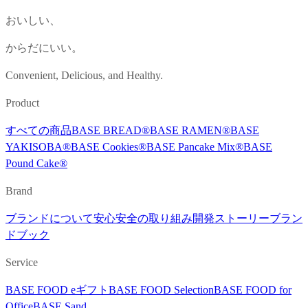
おいしい、
からだにいい。
Convenient, Delicious, and Healthy.
Product
すべての商品
BASE BREAD®︎
BASE RAMEN®︎
BASE
YAKISOBA®︎
BASE Cookies®︎
BASE Pancake Mix®︎
BASE
Pound Cake®︎
Brand
ブランドについて
安心安全の取り組み
開発ストーリー
ブラン
ドブック
Service
BASE FOOD eギフト
BASE FOOD Selection
BASE FOOD for
Office
BASE Sand